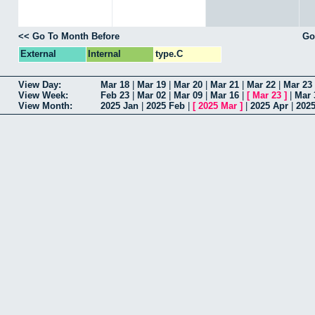
<< Go To Month Before
Go
External
Internal
type.C
View Day:
Mar 18
|
Mar 19
|
Mar 20
|
Mar 21
|
Mar 22
|
Mar 23
View Week:
Feb 23
|
Mar 02
|
Mar 09
|
Mar 16
|
[
Mar 23
]
|
Mar 
View Month:
2025 Jan
|
2025 Feb
|
[
2025 Mar
]
|
2025 Apr
|
202