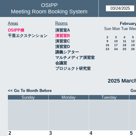
OSIPP
Meeting Room Booking System
Areas
Rooms
Februar
Sun
Mon
Tue
We
OSIPP棟
演習室A
千里エクステンション
演習室B
2
3
4
5
演習室C
9
10
11
12
16
17
18
19
演習室D
23
24
25
26
講義シアター
マルチメディア演習室
会議室
プロジェクト研究室
2025 Mar
<< Go To Month Before
Go
Sunday
Monday
Tuesday
2
3
4
5