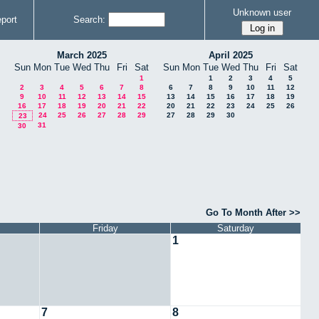
Unknown user
port
Search:
March 2025
April 2025
Sun
Mon
Tue
Wed
Thu
Fri
Sat
Sun
Mon
Tue
Wed
Thu
Fri
Sat
1
1
2
3
4
5
2
3
4
5
6
7
8
6
7
8
9
10
11
12
9
10
11
12
13
14
15
13
14
15
16
17
18
19
16
17
18
19
20
21
22
20
21
22
23
24
25
26
24
25
26
27
28
29
27
28
29
30
23
31
30
Go To Month After >>
Friday
Saturday
1
7
8