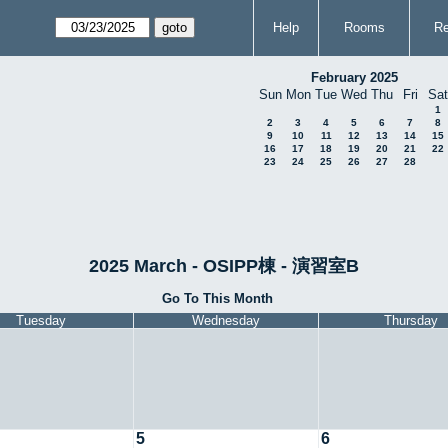
Help
Rooms
Re
February 2025
Sun
Mon
Tue
Wed
Thu
Fri
Sat
1
2
3
4
5
6
7
8
9
10
11
12
13
14
15
16
17
18
19
20
21
22
23
24
25
26
27
28
2025 March - OSIPP棟 - 演習室B
Go To This Month
Tuesday
Wednesday
Thursday
5
6