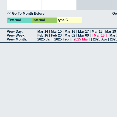
<< Go To Month Before
Go
External
Internal
type.C
View Day:
Mar 14
|
Mar 15
|
Mar 16
|
Mar 17
|
Mar 18
|
Mar 19
View Week:
Feb 16
|
Feb 23
|
Mar 02
|
Mar 09
|
[
Mar 16
]
|
Mar 
View Month:
2025 Jan
|
2025 Feb
|
[
2025 Mar
]
|
2025 Apr
|
202