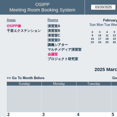
OSIPP
Meeting Room Booking System
Areas
Rooms
Februar
Sun
Mon
Tue
We
OSIPP棟
演習室A
千里エクステンション
演習室B
2
3
4
5
演習室C
9
10
11
12
16
17
18
19
演習室D
23
24
25
26
講義シアター
マルチメディア演習室
会議室
プロジェクト研究室
2025 Mar
<< Go To Month Before
Go
Sunday
Monday
Tuesday
2
3
4
5