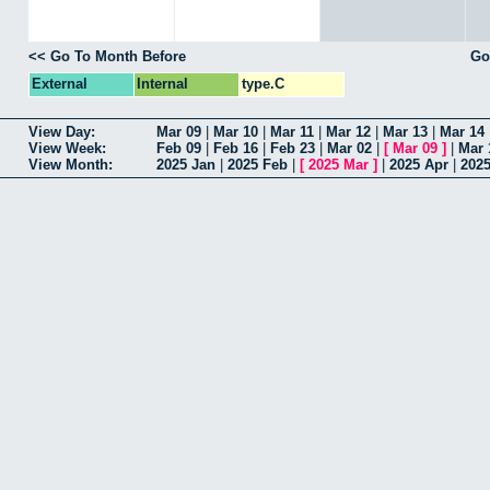
<< Go To Month Before
Go
External
Internal
type.C
View Day:
Mar 09
|
Mar 10
|
Mar 11
|
Mar 12
|
Mar 13
|
Mar 14
View Week:
Feb 09
|
Feb 16
|
Feb 23
|
Mar 02
|
[
Mar 09
]
|
Mar 
View Month:
2025 Jan
|
2025 Feb
|
[
2025 Mar
]
|
2025 Apr
|
202