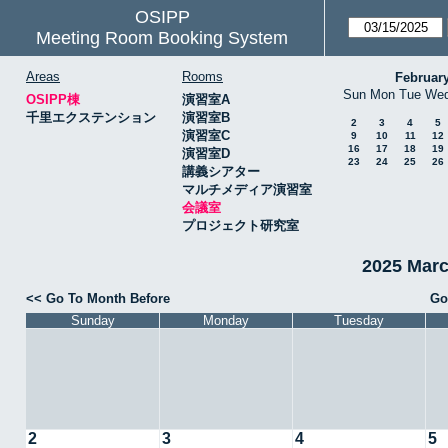
OSIPP
Meeting Room Booking System
Areas
Rooms
Februar
Sun
Mon
Tue
We
OSIPP棟
演習室A
千里エクステンション
演習室B
2
3
4
5
演習室C
9
10
11
12
16
17
18
19
演習室D
23
24
25
26
講義シアター
マルチメディア演習室
会議室
プロジェクト研究室
2025 Mar
<< Go To Month Before
Go
Sunday
Monday
Tuesday
2
3
4
5