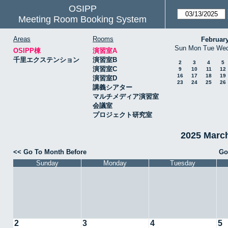
OSIPP
Meeting Room Booking System
Areas
Rooms
Februar
Sun
Mon
Tue
We
OSIPP棟
演習室A
千里エクステンション
演習室B
2
3
4
5
演習室C
9
10
11
12
16
17
18
19
演習室D
23
24
25
26
講義シアター
マルチメディア演習室
会議室
プロジェクト研究室
2025 Mar
<< Go To Month Before
Go
Sunday
Monday
Tuesday
2
3
4
5