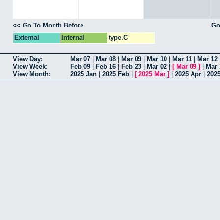
<< Go To Month Before
Go
External
Internal
type.C
View Day:
Mar 07
|
Mar 08
|
Mar 09
|
Mar 10
|
Mar 11
|
Mar 12
View Week:
Feb 09
|
Feb 16
|
Feb 23
|
Mar 02
|
[
Mar 09
]
|
Mar 
View Month:
2025 Jan
|
2025 Feb
|
[
2025 Mar
]
|
2025 Apr
|
202