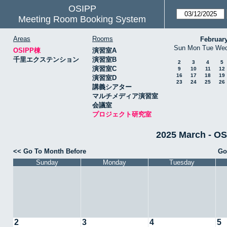
OSIPP
Meeting Room Booking System
Areas
Rooms
Februar
Sun
Mon
Tue
We
OSIPP棟
演習室A
千里エクステンション
演習室B
2
3
4
5
演習室C
9
10
11
12
16
17
18
19
演習室D
23
24
25
26
講義シアター
マルチメディア演習室
会議室
プロジェクト研究室
2025 March 
<< Go To Month Before
Go
Sunday
Monday
Tuesday
2
3
4
5