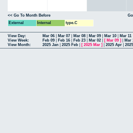
<< Go To Month Before
Go
External
Internal
type.C
View Day:
Mar 06
|
Mar 07
|
Mar 08
|
Mar 09
|
Mar 10
|
Mar 11
View Week:
Feb 09
|
Feb 16
|
Feb 23
|
Mar 02
|
[
Mar 09
]
|
Mar 
View Month:
2025 Jan
|
2025 Feb
|
[
2025 Mar
]
|
2025 Apr
|
202