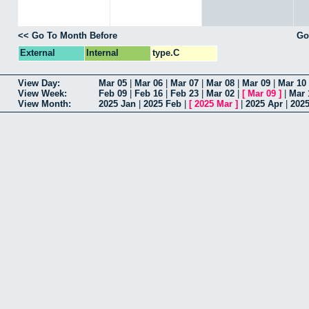
<< Go To Month Before
Go
External
Internal
type.C
View Day:
Mar 05
|
Mar 06
|
Mar 07
|
Mar 08
|
Mar 09
|
Mar 10
View Week:
Feb 09
|
Feb 16
|
Feb 23
|
Mar 02
|
[
Mar 09
]
|
Mar 
View Month:
2025 Jan
|
2025 Feb
|
[
2025 Mar
]
|
2025 Apr
|
202