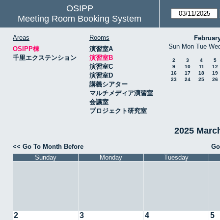
OSIPP
Meeting Room Booking System
Areas
Rooms
Februar
Sun
Mon
Tue
We
OSIPP棟
演習室A
千里エクステンション
演習室B
2
3
4
5
演習室C
9
10
11
12
16
17
18
19
演習室D
23
24
25
26
講義シアター
マルチメディア演習室
会議室
プロジェクト研究室
2025 Mar
<< Go To Month Before
Go
Sunday
Monday
Tuesday
2
3
4
5