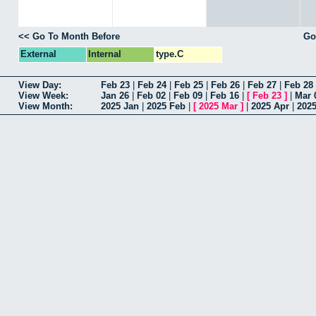
<< Go To Month Before
Go
External
Internal
type.C
View Day:
Feb 23
|
Feb 24
|
Feb 25
|
Feb 26
|
Feb 27
|
Feb 28
View Week:
Jan 26
|
Feb 02
|
Feb 09
|
Feb 16
|
[
Feb 23
]
|
Mar 
View Month:
2025 Jan
|
2025 Feb
|
[
2025 Mar
]
|
2025 Apr
|
202