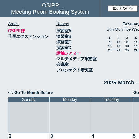
OSIPP
Meeting Room Booking System
Areas
Rooms
Februar
Sun
Mon
Tue
We
OSIPP棟
演習室A
千里エクステンション
演習室B
2
3
4
5
演習室C
9
10
11
12
16
17
18
19
演習室D
23
24
25
26
講義シアター
マルチメディア演習室
会議室
プロジェクト研究室
2025 March
<< Go To Month Before
Go
Sunday
Monday
Tuesday
2
3
4
5