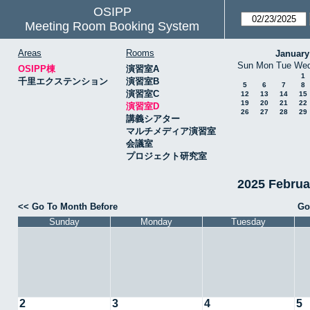
OSIPP
Meeting Room Booking System
Areas
Rooms
January
Sun
Mon
Tue
We
OSIPP棟
演習室A
1
千里エクステンション
演習室B
5
6
7
8
演習室C
12
13
14
15
19
20
21
22
演習室D
26
27
28
29
講義シアター
マルチメディア演習室
会議室
プロジェクト研究室
2025 Febru
<< Go To Month Before
Go
Sunday
Monday
Tuesday
2
3
4
5