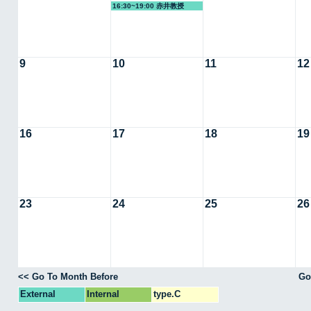
16:30~19:00 赤井教授
9
10
11
12
16
17
18
19
23
24
25
26
<< Go To Month Before
Go
External
Internal
type.C