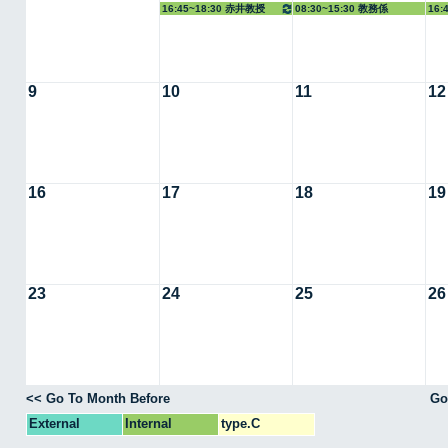
16:45~18:30 赤井教授
08:30~15:30 教務係
16:
9
10
11
12
16
17
18
19
23
24
25
26
<< Go To Month Before
Go
External
Internal
type.C