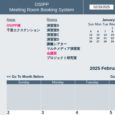
OSIPP
Meeting Room Booking System
Areas
Rooms
January
Sun
Mon
Tue
We
OSIPP棟
演習室A
1
千里エクステンション
演習室B
5
6
7
8
演習室C
12
13
14
15
19
20
21
22
演習室D
26
27
28
29
講義シアター
マルチメディア演習室
会議室
プロジェクト研究室
2025 Febr
<< Go To Month Before
Go
Sunday
Monday
Tuesday
2
3
4
5