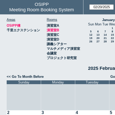
OSIPP
Meeting Room Booking System
Areas
Rooms
January
Sun
Mon
Tue
We
OSIPP棟
演習室A
1
千里エクステンション
演習室B
5
6
7
8
演習室C
12
13
14
15
19
20
21
22
演習室D
26
27
28
29
講義シアター
マルチメディア演習室
会議室
プロジェクト研究室
2025 Febru
<< Go To Month Before
Go
Sunday
Monday
Tuesday
2
3
4
5