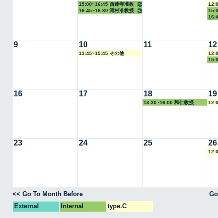
15:00~16:45 西連寺准教
12:
16:45~18:30 河村准教授
15
授
16:
9
10
11
12
13:45~15:45 その他
12:
15:
16
17
18
19
13:30~16:00 和仁教授
12:
23
24
25
26
12:
<< Go To Month Before
Go
External
Internal
type.C