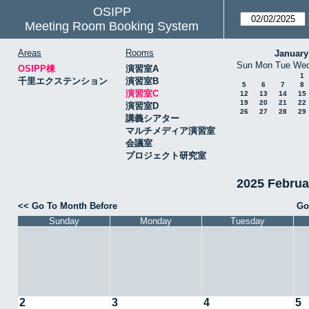
OSIPP
Meeting Room Booking System
Areas
Rooms
January
Sun
Mon
Tue
We
OSIPP棟
演習室A
1
千里エクステンション
演習室B
5
6
7
8
演習室C
12
13
14
15
19
20
21
22
演習室D
26
27
28
29
講義シアター
マルチメディア演習室
会議室
プロジェクト研究室
2025 Febru
<< Go To Month Before
Go
Sunday
Monday
Tuesday
2
3
4
5