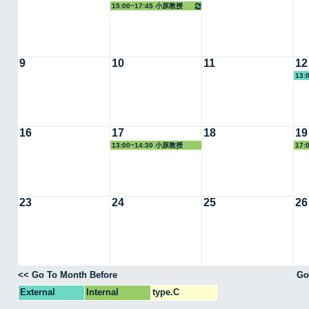
15:00~17:45 小原教授
9
10
11
12
13:
16
17
18
19
13:00~14:30 小原教授
17:
23
24
25
26
<< Go To Month Before
Go
External
Internal
type.C