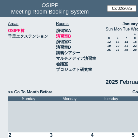
OSIPP
Meeting Room Booking System
Areas
Rooms
January
Sun
Mon
Tue
We
OSIPP棟
演習室A
1
千里エクステンション
演習室B
5
6
7
8
演習室C
12
13
14
15
19
20
21
22
演習室D
26
27
28
29
講義シアター
マルチメディア演習室
会議室
プロジェクト研究室
2025 Febru
<< Go To Month Before
Go
Sunday
Monday
Tuesday
2
3
4
5