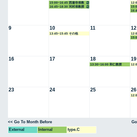
15:00~16:45 西連寺准教
12:
16:45~18:30 河村准教授
15
授
16:
9
10
11
12
13:45~15:45 その他
12:
15:
16
17
18
19
13:30~16:00 和仁教授
12:
23
24
25
26
12:
<< Go To Month Before
Go
External
Internal
type.C