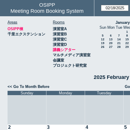
OSIPP
Meeting Room Booking System
Areas
Rooms
January
Sun
Mon
Tue
We
OSIPP棟
演習室A
1
千里エクステンション
演習室B
5
6
7
8
演習室C
12
13
14
15
19
20
21
22
演習室D
26
27
28
29
講義シアター
マルチメディア演習室
会議室
プロジェクト研究室
2025 Februa
<< Go To Month Before
Go
Sunday
Monday
Tuesday
2
3
4
5