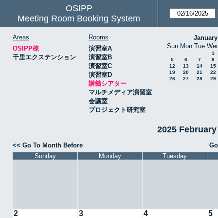
OSIPP
Meeting Room Booking System
Areas
Rooms
January
Sun
Mon
Tue
We
OSIPP棟
演習室A
1
千里エクステンション
演習室B
5
6
7
8
演習室C
12
13
14
15
19
20
21
22
演習室D
26
27
28
29
講義シアター
マルチメディア演習室
会議室
プロジェクト研究室
2025 Februa
<< Go To Month Before
Go
Sunday
Monday
Tuesday
2
3
4
5