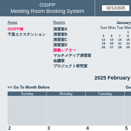
OSIPP
Meeting Room Booking System
Areas
Rooms
January
Sun
Mon
Tue
We
OSIPP棟
演習室A
1
千里エクステンション
演習室B
5
6
7
8
演習室C
12
13
14
15
19
20
21
22
演習室D
26
27
28
29
講義シアター
マルチメディア演習室
会議室
プロジェクト研究室
2025 Februa
<< Go To Month Before
Go
Sunday
Monday
Tuesday
2
3
4
5