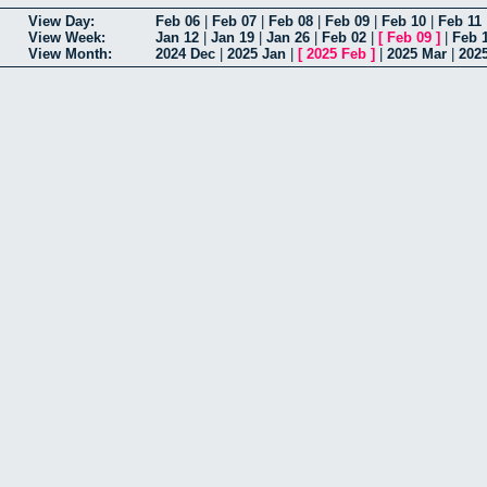
View Day:
Feb 06
|
Feb 07
|
Feb 08
|
Feb 09
|
Feb 10
|
Feb 11
View Week:
Jan 12
|
Jan 19
|
Jan 26
|
Feb 02
|
[
Feb 09
]
|
Feb 
View Month:
2024 Dec
|
2025 Jan
|
[
2025 Feb
]
|
2025 Mar
|
202