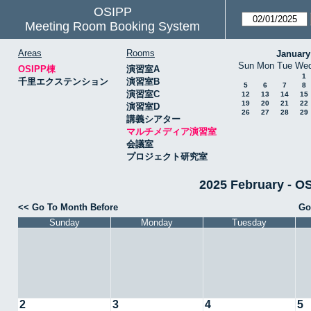
OSIPP
Meeting Room Booking System
Areas
Rooms
January
Sun
Mon
Tue
We
OSIPP棟
演習室A
1
千里エクステンション
演習室B
5
6
7
8
演習室C
12
13
14
15
19
20
21
22
演習室D
26
27
28
29
講義シアター
マルチメディア演習室
会議室
プロジェクト研究室
2025 February
<< Go To Month Before
Go
Sunday
Monday
Tuesday
2
3
4
5