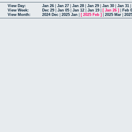
View Day:
Jan 26
|
Jan 27
|
Jan 28
|
Jan 29
|
Jan 30
|
Jan 31
View Week:
Dec 29
|
Jan 05
|
Jan 12
|
Jan 19
|
[
Jan 26
]
|
Feb 
View Month:
2024 Dec
|
2025 Jan
|
[
2025 Feb
]
|
2025 Mar
|
202