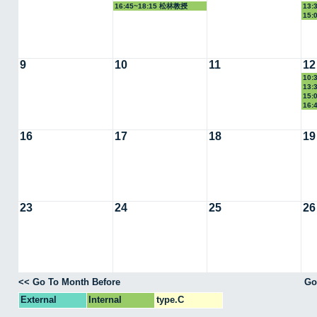
16:45~18:15 松林教授
13:
15:
9
10
11
12
10:
13:
教授
15:
16:
16
17
18
19
23
24
25
26
<< Go To Month Before
Go
External
Internal
type.C