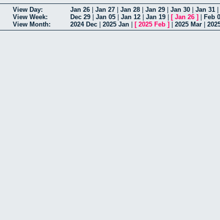
View Day:
Jan 26
|
Jan 27
|
Jan 28
|
Jan 29
|
Jan 30
|
Jan 31
View Week:
Dec 29
|
Jan 05
|
Jan 12
|
Jan 19
|
[
Jan 26
]
|
Feb 
View Month:
2024 Dec
|
2025 Jan
|
[
2025 Feb
]
|
2025 Mar
|
202