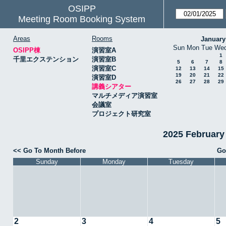
OSIPP
Meeting Room Booking System
Areas
Rooms
January
Sun
Mon
Tue
We
OSIPP棟
演習室A
1
千里エクステンション
演習室B
5
6
7
8
演習室C
12
13
14
15
19
20
21
22
演習室D
26
27
28
29
講義シアター
マルチメディア演習室
会議室
プロジェクト研究室
2025 Februa
<< Go To Month Before
Go
Sunday
Monday
Tuesday
2
3
4
5