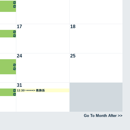
17
18
24
25
31
12:30~====> 教務係
Go To Month After >>