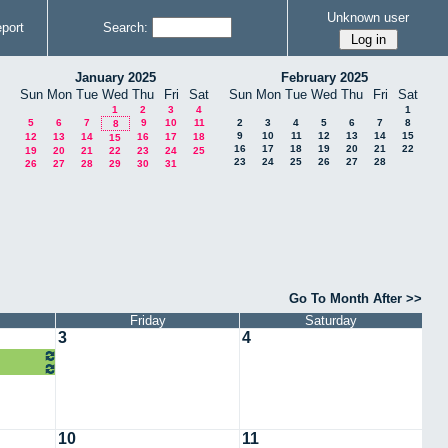
Unknown user
port
Search:
January 2025
February 2025
Sun
Mon
Tue
Wed
Thu
Fri
Sat
Sun
Mon
Tue
Wed
Thu
Fri
Sat
1
2
3
4
1
5
6
7
9
10
11
2
3
4
5
6
7
8
8
9
10
11
12
13
14
15
12
13
14
16
17
18
15
16
17
18
19
20
21
22
19
20
21
22
23
24
25
23
24
25
26
27
28
26
27
28
29
30
31
Go To Month After >>
Friday
Saturday
3
4
10
11