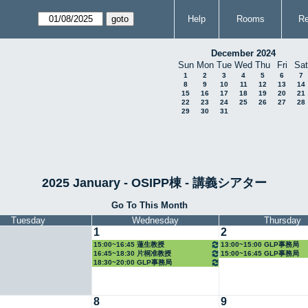
Help
Rooms
Re
December 2024
Sun
Mon
Tue
Wed
Thu
Fri
Sat
1
2
3
4
5
6
7
8
9
10
11
12
13
14
15
16
17
18
19
20
21
22
23
24
25
26
27
28
29
30
31
2025 January - OSIPP棟 - 講義シアター
Go To This Month
Tuesday
Wednesday
Thursday
1
2
15:00~16:45 蓮生教授
13:00~15:00 GLP事務局
16:45~18:30 片桐准教授
15:00~16:45 GLP事務局
18:30~20:00 GLP事務局
8
9