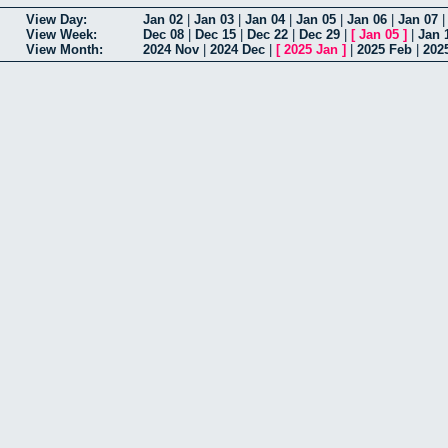
View Day:
Jan 02
|
Jan 03
|
Jan 04
|
Jan 05
|
Jan 06
|
Jan 07
View Week:
Dec 08
|
Dec 15
|
Dec 22
|
Dec 29
|
[
Jan 05
]
|
Jan 
View Month:
2024 Nov
|
2024 Dec
|
[
2025 Jan
]
|
2025 Feb
|
202