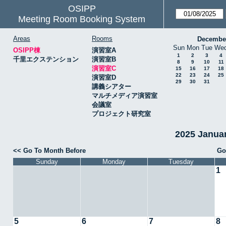
OSIPP
Meeting Room Booking System
Areas
Rooms
Decembe
Sun
Mon
Tue
We
OSIPP棟
演習室A
1
2
3
4
千里エクステンション
演習室B
8
9
10
11
演習室C
15
16
17
18
22
23
24
25
演習室D
29
30
31
講義シアター
マルチメディア演習室
会議室
プロジェクト研究室
2025 Janu
<< Go To Month Before
Go
Sunday
Monday
Tuesday
1
5
6
7
8