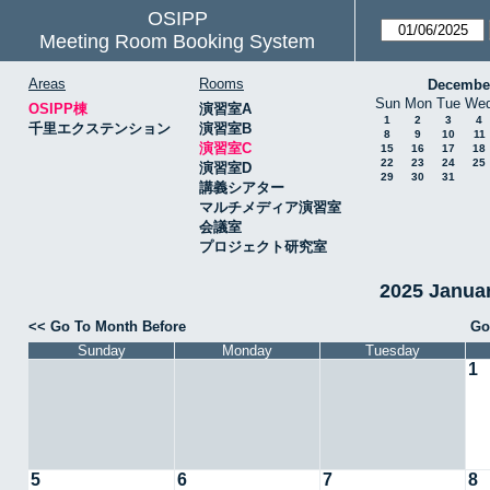
OSIPP
Meeting Room Booking System
Areas
Rooms
Decembe
Sun
Mon
Tue
We
OSIPP棟
演習室A
1
2
3
4
千里エクステンション
演習室B
8
9
10
11
演習室C
15
16
17
18
22
23
24
25
演習室D
29
30
31
講義シアター
マルチメディア演習室
会議室
プロジェクト研究室
2025 Janu
<< Go To Month Before
Go
Sunday
Monday
Tuesday
1
5
6
7
8