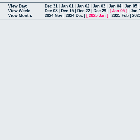
View Day:
Dec 31
|
Jan 01
|
Jan 02
|
Jan 03
|
Jan 04
|
Jan 05
View Week:
Dec 08
|
Dec 15
|
Dec 22
|
Dec 29
|
[
Jan 05
]
|
Jan 
View Month:
2024 Nov
|
2024 Dec
|
[
2025 Jan
]
|
2025 Feb
|
202