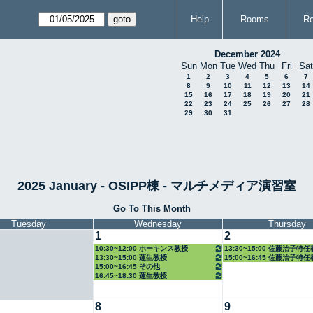
Help
Rooms
Re
December 2024
Sun
Mon
Tue
Wed
Thu
Fri
Sat
1
2
3
4
5
6
7
8
9
10
11
12
13
14
15
16
17
18
19
20
21
22
23
24
25
26
27
28
29
30
31
2025 January - OSIPP棟 - マルチメディア演習室
Go To This Month
Tuesday
Wednesday
Thursday
1
2
10:30~12:00 ホーキンス教授
13:30~15:00 佐藤治子特
13:30~15:00 蓮生教授
15:00~16:45 佐藤治子特
15:00~16:45 その他
16:45~18:30 蓮生教授
8
9