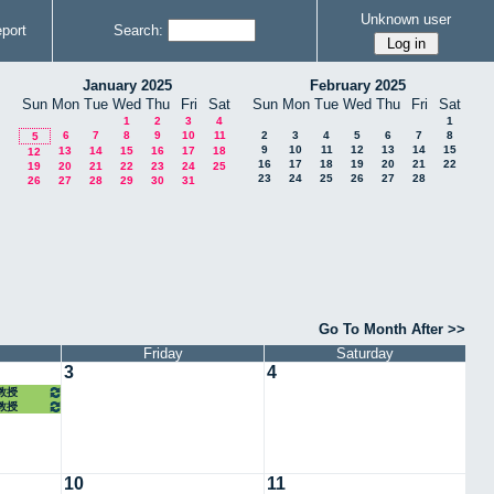
Unknown user
port
Search:
January 2025
February 2025
Sun
Mon
Tue
Wed
Thu
Fri
Sat
Sun
Mon
Tue
Wed
Thu
Fri
Sat
1
2
3
4
1
6
7
8
9
10
11
2
3
4
5
6
7
8
5
9
10
11
12
13
14
15
13
14
15
16
17
18
12
16
17
18
19
20
21
22
19
20
21
22
23
24
25
23
24
25
26
27
28
26
27
28
29
30
31
Go To Month After >>
Friday
Saturday
3
4
任教授
任教授
10
11