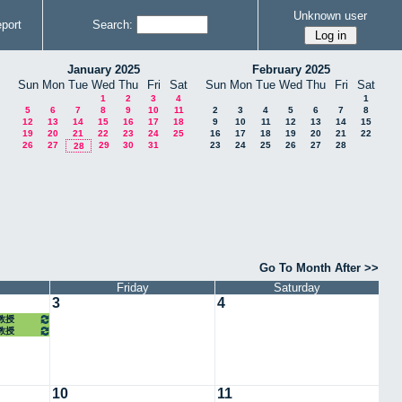
Unknown user
port
Search:
January 2025
February 2025
Sun
Mon
Tue
Wed
Thu
Fri
Sat
Sun
Mon
Tue
Wed
Thu
Fri
Sat
1
2
3
4
1
5
6
7
8
9
10
11
2
3
4
5
6
7
8
12
13
14
15
16
17
18
9
10
11
12
13
14
15
19
20
21
22
23
24
25
16
17
18
19
20
21
22
26
27
29
30
31
23
24
25
26
27
28
28
Go To Month After >>
Friday
Saturday
3
4
任教授
任教授
10
11