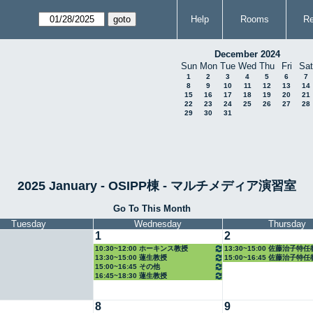
Help
Rooms
Re
December 2024
Sun
Mon
Tue
Wed
Thu
Fri
Sat
1
2
3
4
5
6
7
8
9
10
11
12
13
14
15
16
17
18
19
20
21
22
23
24
25
26
27
28
29
30
31
2025 January - OSIPP棟 - マルチメディア演習室
Go To This Month
Tuesday
Wednesday
Thursday
1
2
10:30~12:00 ホーキンス教授
13:30~15:00 佐藤治子特
13:30~15:00 蓮生教授
15:00~16:45 佐藤治子特
15:00~16:45 その他
16:45~18:30 蓮生教授
8
9