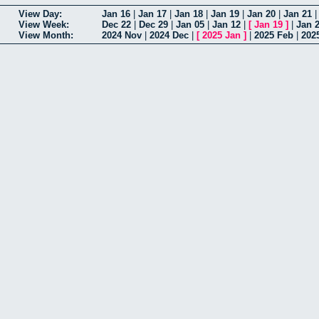
View Day:
Jan 16
|
Jan 17
|
Jan 18
|
Jan 19
|
Jan 20
|
Jan 21
View Week:
Dec 22
|
Dec 29
|
Jan 05
|
Jan 12
|
[
Jan 19
]
|
Jan 
View Month:
2024 Nov
|
2024 Dec
|
[
2025 Jan
]
|
2025 Feb
|
202