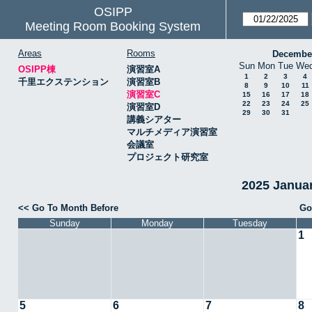
OSIPP
Meeting Room Booking System
Areas
Rooms
Decembe
Sun
Mon
Tue
We
OSIPP棟
演習室A
1
2
3
4
千里エクステンション
演習室B
8
9
10
11
演習室C
15
16
17
18
22
23
24
25
演習室D
29
30
31
講義シアター
マルチメディア演習室
会議室
プロジェクト研究室
2025 Janu
<< Go To Month Before
Go
Sunday
Monday
Tuesday
1
5
6
7
8