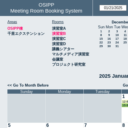
OSIPP
Meeting Room Booking System
Areas
Rooms
Decembe
Sun
Mon
Tue
We
OSIPP棟
演習室A
1
2
3
4
千里エクステンション
演習室B
8
9
10
11
演習室C
15
16
17
18
22
23
24
25
演習室D
29
30
31
講義シアター
マルチメディア演習室
会議室
プロジェクト研究室
2025 Janu
<< Go To Month Before
Go
Sunday
Monday
Tuesday
1
12:
15:
5
6
7
8