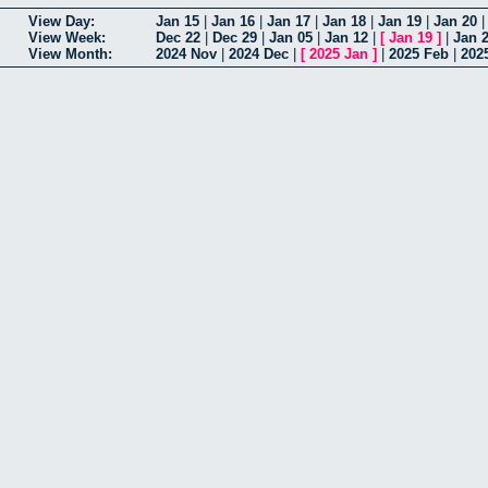
View Day:
Jan 15
|
Jan 16
|
Jan 17
|
Jan 18
|
Jan 19
|
Jan 20
View Week:
Dec 22
|
Dec 29
|
Jan 05
|
Jan 12
|
[
Jan 19
]
|
Jan 
View Month:
2024 Nov
|
2024 Dec
|
[
2025 Jan
]
|
2025 Feb
|
202