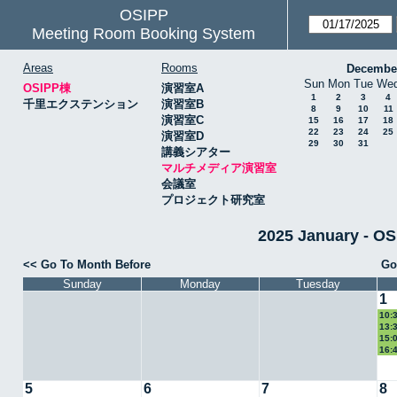
OSIPP
Meeting Room Booking System
Areas
Rooms
Decembe
Sun
Mon
Tue
We
OSIPP棟
演習室A
1
2
3
4
千里エクステンション
演習室B
8
9
10
11
演習室C
15
16
17
18
22
23
24
25
演習室D
29
30
31
講義シアター
マルチメディア演習室
会議室
プロジェクト研究室
2025 January 
<< Go To Month Before
Go
Sunday
Monday
Tuesday
1
10:
13:
教授
15:
16:
5
6
7
8