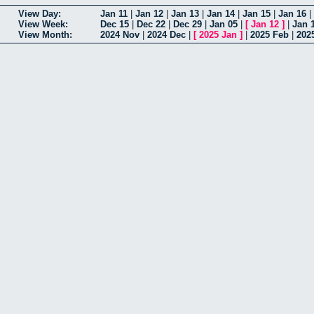
View Day:
Jan 11
|
Jan 12
|
Jan 13
|
Jan 14
|
Jan 15
|
Jan 16
|
View Week:
Dec 15
|
Dec 22
|
Dec 29
|
Jan 05
|
[
Jan 12
]
|
Jan 
View Month:
2024 Nov
|
2024 Dec
|
[
2025 Jan
]
|
2025 Feb
|
202