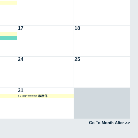
17
18
24
25
31
12:30~====> 教務係
Go To Month After >>