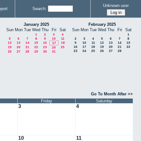
Unknown user
port
Search:
January 2025
February 2025
Sun
Mon
Tue
Wed
Thu
Fri
Sat
Sun
Mon
Tue
Wed
Thu
Fri
Sat
1
2
3
4
1
5
6
7
8
9
10
11
2
3
4
5
6
7
8
12
13
14
15
16
18
9
10
11
12
13
14
15
17
16
17
18
19
20
21
22
19
20
21
22
23
25
24
23
24
25
26
27
28
26
27
28
29
30
31
Go To Month After >>
Friday
Saturday
3
4
10
11