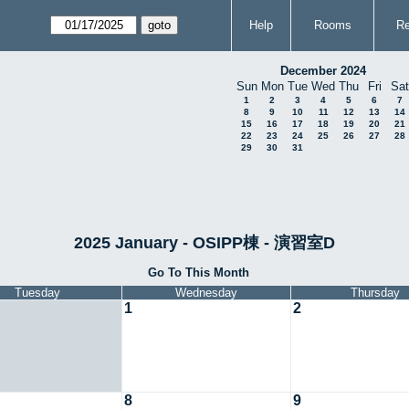
Help
Rooms
Re
December 2024
Sun
Mon
Tue
Wed
Thu
Fri
Sat
1
2
3
4
5
6
7
8
9
10
11
12
13
14
15
16
17
18
19
20
21
22
23
24
25
26
27
28
29
30
31
2025 January - OSIPP棟 - 演習室D
Go To This Month
Tuesday
Wednesday
Thursday
1
2
8
9