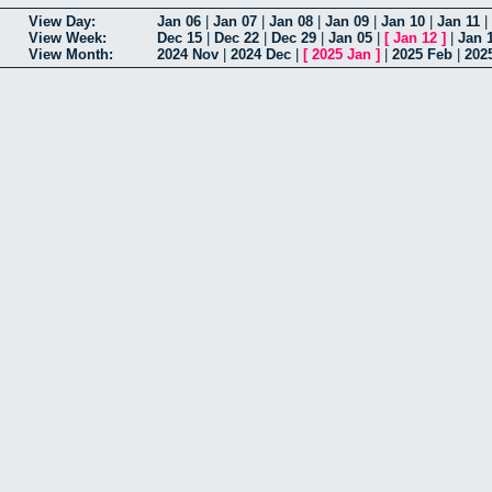
View Day:
Jan 06
|
Jan 07
|
Jan 08
|
Jan 09
|
Jan 10
|
Jan 11
|
View Week:
Dec 15
|
Dec 22
|
Dec 29
|
Jan 05
|
[
Jan 12
]
|
Jan 
View Month:
2024 Nov
|
2024 Dec
|
[
2025 Jan
]
|
2025 Feb
|
202