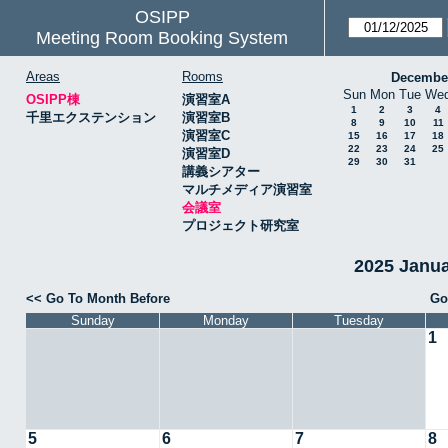
OSIPP
Meeting Room Booking System
Areas
Rooms
Decembe
Sun
Mon
Tue
We
OSIPP棟
演習室A
1
2
3
4
千里エクステンション
演習室B
8
9
10
11
演習室C
15
16
17
18
22
23
24
25
演習室D
29
30
31
講義シアター
マルチメディア演習室
会議室
プロジェクト研究室
2025 Janu
<< Go To Month Before
Go
Sunday
Monday
Tuesday
1
5
6
7
8