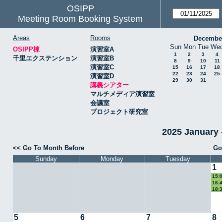
OSIPP
Meeting Room Booking System
Areas
Rooms
Decembe
Sun
Mon
Tue
We
OSIPP棟
演習室A
1
2
3
4
千里エクステンション
演習室B
8
9
10
11
演習室C
15
16
17
18
22
23
24
25
演習室D
29
30
31
講義シアター
マルチメディア演習室
会議室
プロジェクト研究室
2025 Januar
<< Go To Month Before
Go
Sunday
Monday
Tuesday
1
15:
16:
18:
5
6
7
8