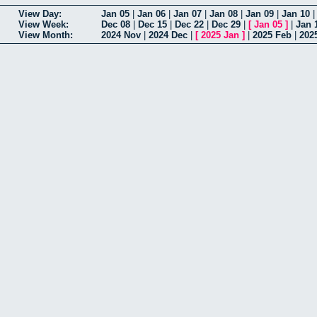
View Day:
Jan 05
|
Jan 06
|
Jan 07
|
Jan 08
|
Jan 09
|
Jan 10
View Week:
Dec 08
|
Dec 15
|
Dec 22
|
Dec 29
|
[
Jan 05
]
|
Jan 
View Month:
2024 Nov
|
2024 Dec
|
[
2025 Jan
]
|
2025 Feb
|
202