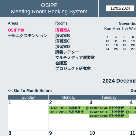
OSIPP
Meeting Room Booking System
Areas
Rooms
Novembe
Sun
Mon
Tue
We
OSIPP棟
演習室A
千里エクステンション
演習室B
3
4
5
6
演習室C
10
11
12
13
17
18
19
20
演習室D
24
25
26
27
講義シアター
マルチメディア演習室
会議室
プロジェクト研究室
2024 Decem
<< Go To Month Before
Go
Sunday
Monday
Tuesday
1
2
3
4
16:45~18:30 大槻教授
15:00~16:45 河村准教授
16:
18:30~20:00 河村准教授
16:45~18:15 二杉准教授
18:
18:30~20:00 河村准教授
8
9
10
11