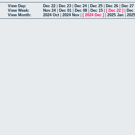
View Day:
Dec 22
|
Dec 23
|
Dec 24
|
Dec 25
|
Dec 26
|
Dec 27
View Week:
Nov 24
|
Dec 01
|
Dec 08
|
Dec 15
|
[
Dec 22
]
|
Dec 
View Month:
2024 Oct
|
2024 Nov
|
[
2024 Dec
]
|
2025 Jan
|
202