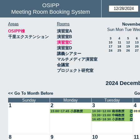
OSIPP
Meeting Room Booking System
Areas
Rooms
Novembe
Sun
Mon
Tue
We
OSIPP棟
演習室A
千里エクステンション
演習室B
3
4
5
6
演習室C
10
11
12
13
17
18
19
20
演習室D
24
25
26
27
講義シアター
マルチメディア演習室
会議室
プロジェクト研究室
2024 Decem
<< Go To Month Before
Go
Sunday
Monday
Tuesday
1
2
3
4
15:00~17:45 小原教授
10:30~12:00 南准教授
09:
13:30~15:00 中嶋教授
16:45~18:30 小原教授
8
9
10
11