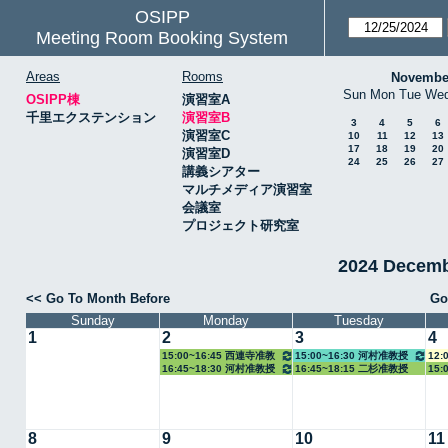
OSIPP
Meeting Room Booking System
Areas
Rooms
Novembe
Sun
Mon
Tue
We
OSIPP棟
演習室A
千里エクステンション
演習室B
3
4
5
6
演習室C
10
11
12
13
17
18
19
20
演習室D
24
25
26
27
講義シアター
マルチメディア演習室
会議室
プロジェクト研究室
2024 Decem
<< Go To Month Before
Go
Sunday
Monday
Tuesday
1
2
3
4
15:00~16:45 西連寺准教
15:00~16:30 河村准教授
12:
16:45~18:30 河村准教授
16:45~18:15 二杉准教授
15:
授
8
9
10
11