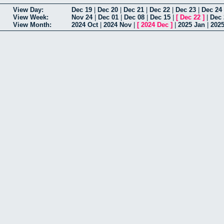
View Day:
Dec 19
|
Dec 20
|
Dec 21
|
Dec 22
|
Dec 23
|
Dec 24
View Week:
Nov 24
|
Dec 01
|
Dec 08
|
Dec 15
|
[
Dec 22
]
|
Dec 
View Month:
2024 Oct
|
2024 Nov
|
[
2024 Dec
]
|
2025 Jan
|
202