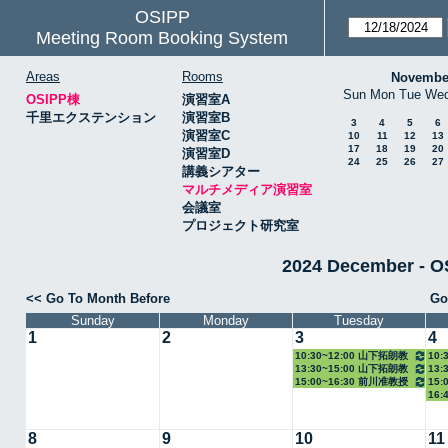
OSIPP
Meeting Room Booking System
Areas
Rooms
Novembe
Sun
Mon
Tue
We
OSIPP棟
演習室A
千里エクステンション
演習室B
3
4
5
6
演習室C
10
11
12
13
17
18
19
20
演習室D
24
25
26
27
講義シアター
マルチメディア演習室
会議室
プロジェクト研究室
2024 December
<< Go To Month Before
Go
Sunday
Monday
Tuesday
1
2
3
4
10:30~12:00 山下拓朗教
10:
13:30~15:00 山下拓朗教
13:
授
教授
15:00~16:30 前川准教授
15:
授
16:
8
9
10
11