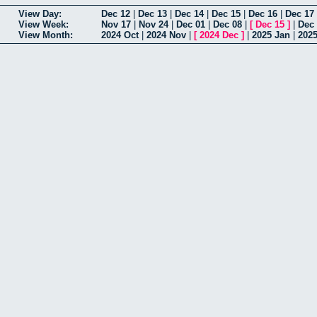
View Day:
Dec 12
|
Dec 13
|
Dec 14
|
Dec 15
|
Dec 16
|
Dec 17
View Week:
Nov 17
|
Nov 24
|
Dec 01
|
Dec 08
|
[
Dec 15
]
|
Dec
View Month:
2024 Oct
|
2024 Nov
|
[
2024 Dec
]
|
2025 Jan
|
202