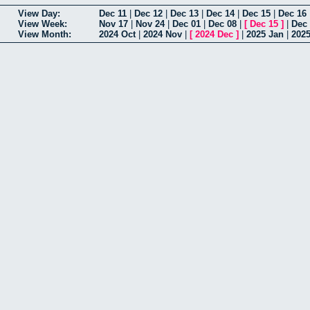
View Day:
Dec 11
|
Dec 12
|
Dec 13
|
Dec 14
|
Dec 15
|
Dec 16
View Week:
Nov 17
|
Nov 24
|
Dec 01
|
Dec 08
|
[
Dec 15
]
|
Dec
View Month:
2024 Oct
|
2024 Nov
|
[
2024 Dec
]
|
2025 Jan
|
202