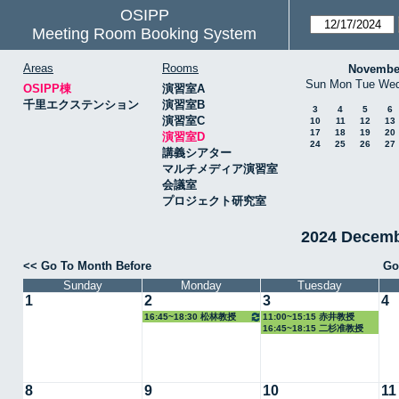
OSIPP
Meeting Room Booking System
Areas
Rooms
Novembe
Sun
Mon
Tue
We
OSIPP棟
演習室A
千里エクステンション
演習室B
3
4
5
6
演習室C
10
11
12
13
17
18
19
20
演習室D
24
25
26
27
講義シアター
マルチメディア演習室
会議室
プロジェクト研究室
2024 Decem
<< Go To Month Before
Go
Sunday
Monday
Tuesday
1
2
3
4
16:45~18:30 松林教授
11:00~15:15 赤井教授
16:45~18:15 二杉准教授
8
9
10
11