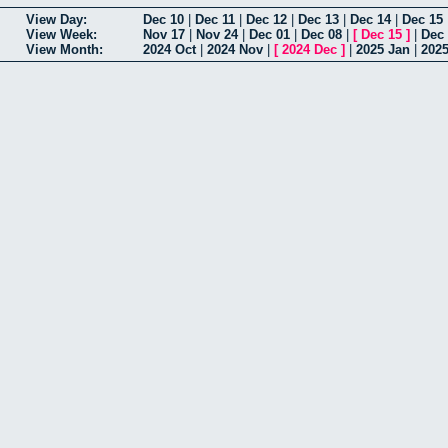
View Day:
Dec 10
|
Dec 11
|
Dec 12
|
Dec 13
|
Dec 14
|
Dec 15
View Week:
Nov 17
|
Nov 24
|
Dec 01
|
Dec 08
|
[
Dec 15
]
|
Dec
View Month:
2024 Oct
|
2024 Nov
|
[
2024 Dec
]
|
2025 Jan
|
202