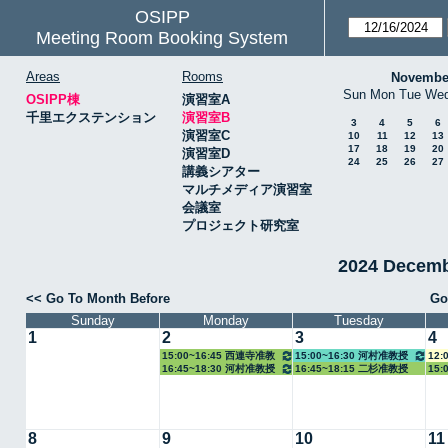
OSIPP
Meeting Room Booking System
Areas
Rooms
Novembe
Sun
Mon
Tue
We
OSIPP棟
演習室A
千里エクステンション
演習室B
3
4
5
6
演習室C
10
11
12
13
17
18
19
20
演習室D
24
25
26
27
講義シアター
マルチメディア演習室
会議室
プロジェクト研究室
2024 Decem
<< Go To Month Before
Go
Sunday
Monday
Tuesday
1
2
3
4
15:00~16:45 西連寺准教
15:00~16:30 河村准教授
12:
16:45~18:30 河村准教授
16:45~18:15 二杉准教授
15:
授
8
9
10
11