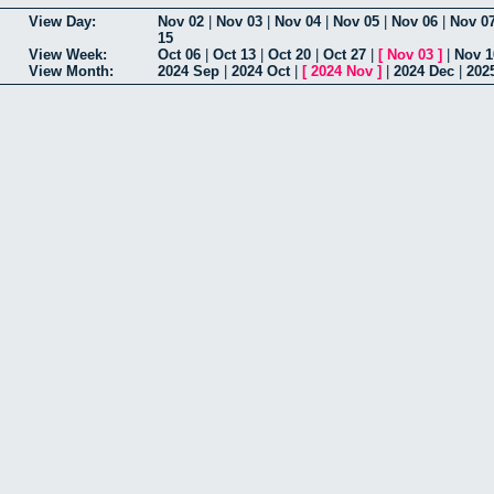
View Day:
Nov 02
|
Nov 03
|
Nov 04
|
Nov 05
|
Nov 06
|
Nov 0
15
View Week:
Oct 06
|
Oct 13
|
Oct 20
|
Oct 27
|
[
Nov 03
]
|
Nov 1
View Month:
2024 Sep
|
2024 Oct
|
[
2024 Nov
]
|
2024 Dec
|
202