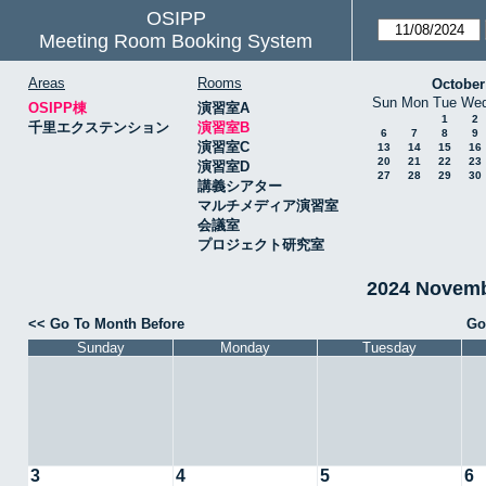
OSIPP
Meeting Room Booking System
Areas
Rooms
October
Sun
Mon
Tue
We
OSIPP棟
演習室A
1
2
千里エクステンション
演習室B
6
7
8
9
演習室C
13
14
15
16
20
21
22
23
演習室D
27
28
29
30
講義シアター
マルチメディア演習室
会議室
プロジェクト研究室
2024 Novem
<< Go To Month Before
Go
Sunday
Monday
Tuesday
3
4
5
6