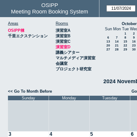
OSIPP
Meeting Room Booking System
Areas
Rooms
October
Sun
Mon
Tue
We
OSIPP棟
演習室A
1
2
千里エクステンション
演習室B
6
7
8
9
演習室C
13
14
15
16
20
21
22
23
演習室D
27
28
29
30
講義シアター
マルチメディア演習室
会議室
プロジェクト研究室
2024 Novem
<< Go To Month Before
Go
Sunday
Monday
Tuesday
3
4
5
6