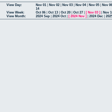
View Day:
Nov 01
|
Nov 02
|
Nov 03
|
Nov 04
|
Nov 05
|
Nov 0
14
View Week:
Oct 06
|
Oct 13
|
Oct 20
|
Oct 27
|
[
Nov 03
]
|
Nov 1
View Month:
2024 Sep
|
2024 Oct
|
[
2024 Nov
]
|
2024 Dec
|
202