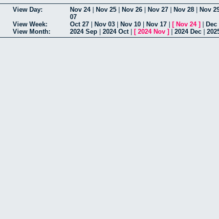
View Day:
Nov 24
|
Nov 25
|
Nov 26
|
Nov 27
|
Nov 28
|
Nov 2
07
View Week:
Oct 27
|
Nov 03
|
Nov 10
|
Nov 17
|
[
Nov 24
]
|
Dec
View Month:
2024 Sep
|
2024 Oct
|
[
2024 Nov
]
|
2024 Dec
|
202