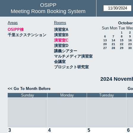
OSIPP
Meeting Room Booking System
Areas
Rooms
October
Sun
Mon
Tue
We
OSIPP棟
演習室A
1
2
千里エクステンション
演習室B
6
7
8
9
演習室C
13
14
15
16
20
21
22
23
演習室D
27
28
29
30
講義シアター
マルチメディア演習室
会議室
プロジェクト研究室
2024 Novem
<< Go To Month Before
Go
Sunday
Monday
Tuesday
3
4
5
6