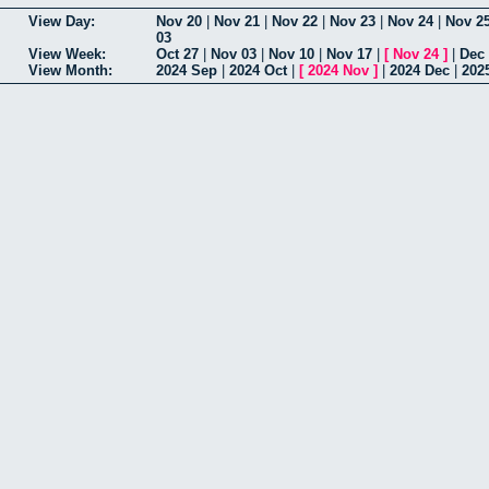
View Day:
Nov 20
|
Nov 21
|
Nov 22
|
Nov 23
|
Nov 24
|
Nov 2
03
View Week:
Oct 27
|
Nov 03
|
Nov 10
|
Nov 17
|
[
Nov 24
]
|
Dec
View Month:
2024 Sep
|
2024 Oct
|
[
2024 Nov
]
|
2024 Dec
|
202