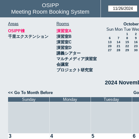
OSIPP
Meeting Room Booking System
Areas
Rooms
October
Sun
Mon
Tue
We
OSIPP棟
演習室A
1
2
千里エクステンション
演習室B
6
7
8
9
演習室C
13
14
15
16
20
21
22
23
演習室D
27
28
29
30
講義シアター
マルチメディア演習室
会議室
プロジェクト研究室
2024 Novem
<< Go To Month Before
Go
Sunday
Monday
Tuesday
3
4
5
6