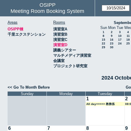
OSIPP
Meeting Room Booking System
Areas
Rooms
Septembe
Sun
Mon
Tue
We
OSIPP棟
演習室A
1
2
3
4
千里エクステンション
演習室B
8
9
10
11
演習室C
15
16
17
18
22
23
24
25
演習室D
29
30
講義シアター
マルチメディア演習室
会議室
プロジェクト研究室
2024 Octo
<< Go To Month Before
Go
Sunday
Monday
Tuesday
1
2
All day====> 教務係
08:
6
7
8
9