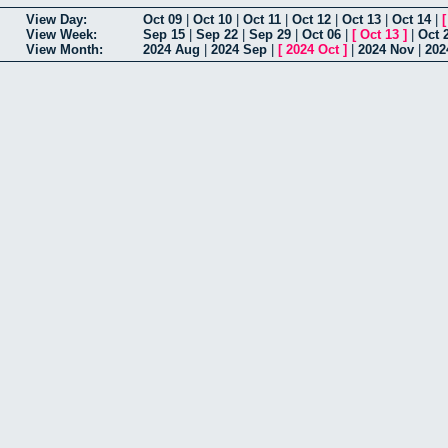
View Day:
Oct 09
|
Oct 10
|
Oct 11
|
Oct 12
|
Oct 13
|
Oct 14
|
View Week:
Sep 15
|
Sep 22
|
Sep 29
|
Oct 06
|
[
Oct 13
]
|
Oct 
View Month:
2024 Aug
|
2024 Sep
|
[
2024 Oct
]
|
2024 Nov
|
202