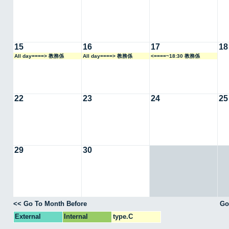
15
16
17
18
All day====> 教務係
All day====> 教務係
<====~18:30 教務係
22
23
24
25
29
30
<< Go To Month Before
Go
External
Internal
type.C