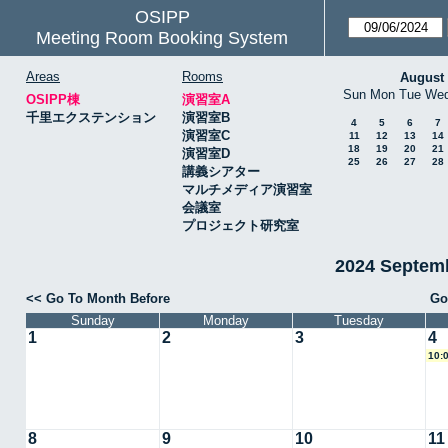
OSIPP
Meeting Room Booking System
Areas
Rooms
August
Sun
Mon
Tue
We
OSIPP棟
演習室A
千里エクステンション
演習室B
4
5
6
7
演習室C
11
12
13
14
18
19
20
21
演習室D
25
26
27
28
講義シアター
マルチメディア演習室
会議室
プロジェクト研究室
2024 Septe
<< Go To Month Before
Go
Sunday
Monday
Tuesday
1
2
3
4
10:
8
9
10
11