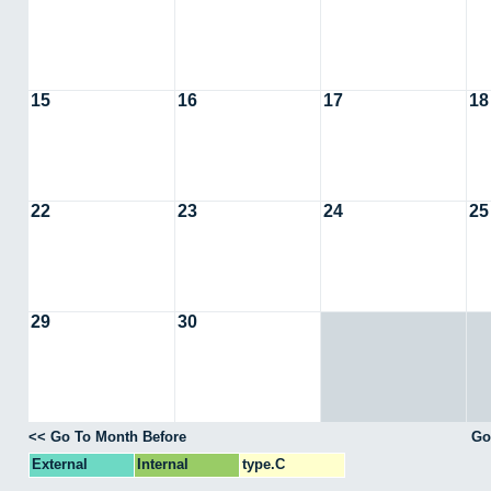
15
16
17
18
22
23
24
25
29
30
<< Go To Month Before
Go
External
Internal
type.C