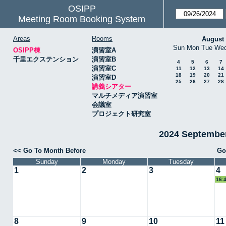
OSIPP
Meeting Room Booking System
Areas
Rooms
August
Sun
Mon
Tue
We
OSIPP棟
演習室A
千里エクステンション
演習室B
4
5
6
7
演習室C
11
12
13
14
18
19
20
21
演習室D
25
26
27
28
講義シアター
マルチメディア演習室
会議室
プロジェクト研究室
2024 Septemb
<< Go To Month Before
Go
Sunday
Monday
Tuesday
1
2
3
4
16:
8
9
10
11