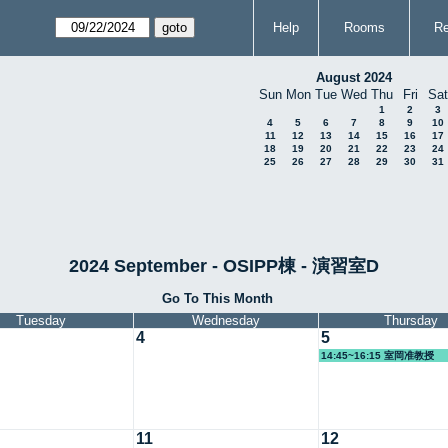
Help
Rooms
Re
August 2024
Sun
Mon
Tue
Wed
Thu
Fri
Sat
1
2
3
4
5
6
7
8
9
10
11
12
13
14
15
16
17
18
19
20
21
22
23
24
25
26
27
28
29
30
31
2024 September - OSIPP棟 - 演習室D
Go To This Month
Tuesday
Wednesday
Thursday
4
5
14:45~16:15 室岡准教授
11
12