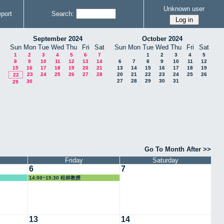
Unknown user
port
Search:
September 2024
October 2024
Sun
Mon
Tue
Wed
Thu
Fri
Sat
Sun
Mon
Tue
Wed
Thu
Fri
Sat
1
2
3
4
5
6
7
1
2
3
4
5
8
9
10
11
12
13
14
6
7
8
9
10
11
12
15
16
17
18
19
20
21
13
14
15
16
17
18
19
23
24
25
26
27
28
20
21
22
23
24
25
26
22
27
28
29
30
31
30
29
Go To Month After >>
Friday
Saturday
6
7
14:00~15:30 松林教授
13
14