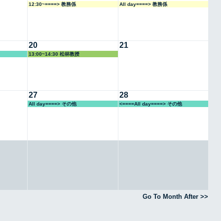
12:30~====> 教務係
All day====> 教務係
20
21
13:00~14:30 松林教授
27
28
All day====> その他
<====All day====> その他
Go To Month After >>