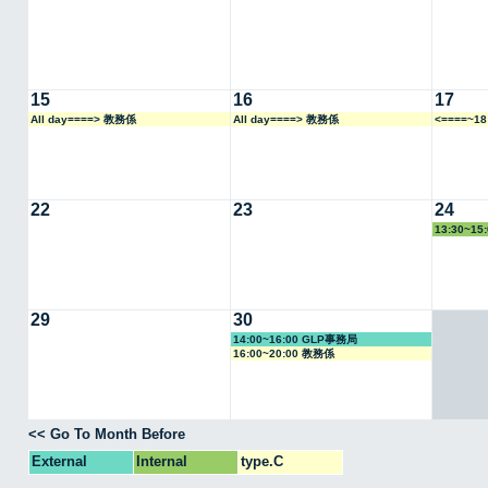
15
16
17
All day====> 教務係
All day====> 教務係
<====~1
22
23
24
13:30~1
29
30
14:00~16:00 GLP事務局
16:00~20:00 教務係
<< Go To Month Before
External
Internal
type.C