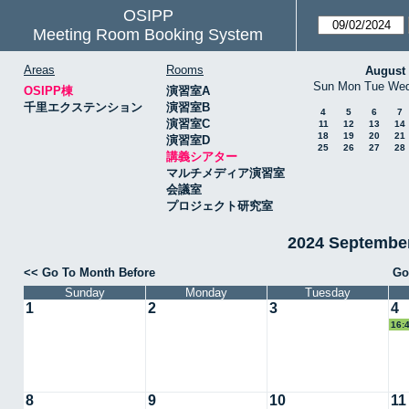
OSIPP
Meeting Room Booking System
Areas
Rooms
August
Sun
Mon
Tue
We
OSIPP棟
演習室A
千里エクステンション
演習室B
4
5
6
7
演習室C
11
12
13
14
18
19
20
21
演習室D
25
26
27
28
講義シアター
マルチメディア演習室
会議室
プロジェクト研究室
2024 Septemb
<< Go To Month Before
Go
Sunday
Monday
Tuesday
1
2
3
4
16:
8
9
10
11