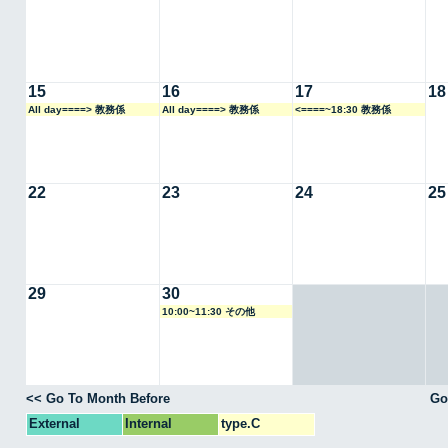
15
16
17
18
All day====> 教務係
All day====> 教務係
<====~18:30 教務係
22
23
24
25
29
30
10:00~11:30 その他
<< Go To Month Before
Go
External
Internal
type.C