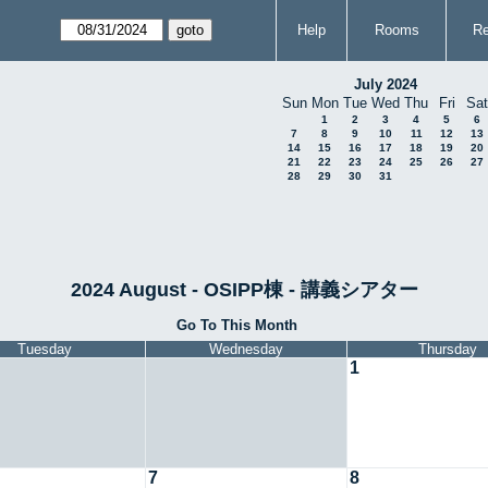
Help
Rooms
Re
July 2024
Sun
Mon
Tue
Wed
Thu
Fri
Sat
1
2
3
4
5
6
7
8
9
10
11
12
13
14
15
16
17
18
19
20
21
22
23
24
25
26
27
28
29
30
31
2024 August - OSIPP棟 - 講義シアター
Go To This Month
Tuesday
Wednesday
Thursday
1
7
8