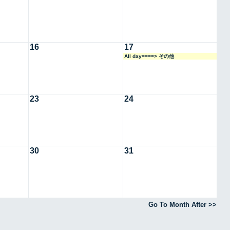
16
17
All day====> その他
23
24
30
31
Go To Month After >>