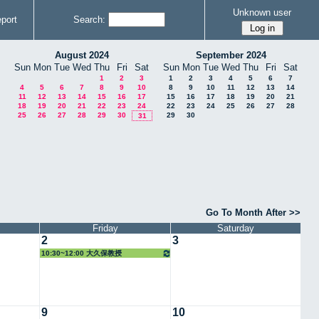
Unknown user
port
Search:
August 2024
September 2024
Sun
Mon
Tue
Wed
Thu
Fri
Sat
Sun
Mon
Tue
Wed
Thu
Fri
Sat
1
2
3
1
2
3
4
5
6
7
4
5
6
7
8
9
10
8
9
10
11
12
13
14
11
12
13
14
15
16
17
15
16
17
18
19
20
21
18
19
20
21
22
23
24
22
23
24
25
26
27
28
25
26
27
28
29
30
29
30
31
Go To Month After >>
Friday
Saturday
2
3
10:30~12:00 大久保教授
9
10