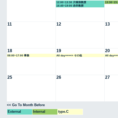
12:00~13:30 片桐准教授
13:30~1
16:45~19:00 赤井教授
11
12
13
18
19
20
08:00~17:00 事務
All day====> その他
All day=
25
26
27
<< Go To Month Before
External
Internal
type.C