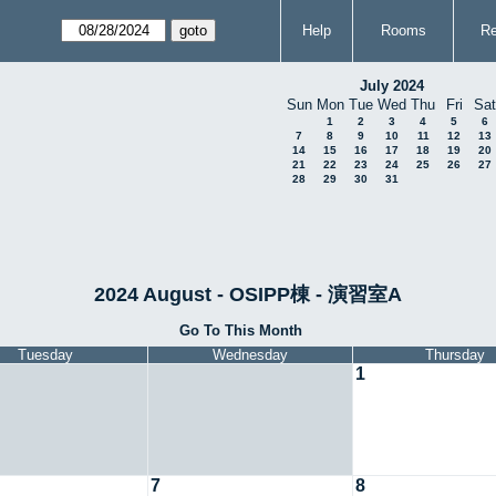
Help
Rooms
Re
July 2024
Sun
Mon
Tue
Wed
Thu
Fri
Sat
1
2
3
4
5
6
7
8
9
10
11
12
13
14
15
16
17
18
19
20
21
22
23
24
25
26
27
28
29
30
31
2024 August - OSIPP棟 - 演習室A
Go To This Month
Tuesday
Wednesday
Thursday
1
7
8