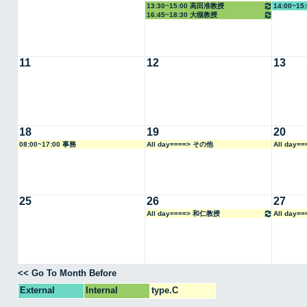
13:30~15:00 高田准教授
14:00~1
16:45~18:30 大槻教授
11
12
13
18
19
20
08:00~17:00 事務
All day====> その他
All day=
25
26
27
All day====> 和仁教授
All day
<< Go To Month Before
External
Internal
type.C