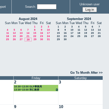
Unknown user
port
Search:
August 2024
September 2024
Sun
Mon
Tue
Wed
Thu
Fri
Sat
Sun
Mon
Tue
Wed
Thu
Fri
Sat
1
2
3
1
2
3
4
5
6
7
4
5
6
7
8
9
10
8
9
10
11
12
13
14
11
12
13
14
15
16
17
15
16
17
18
19
20
21
18
19
20
21
22
23
24
22
23
24
25
26
27
28
25
26
27
29
30
31
29
30
28
Go To Month After >>
Friday
Saturday
2
3
10:30~13:00 GLP事務局
13:30~15:00 和仁教授
9
10