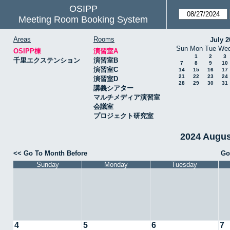
OSIPP
Meeting Room Booking System
Areas
Rooms
July 2
Sun
Mon
Tue
We
OSIPP棟
演習室A
1
2
3
千里エクステンション
演習室B
7
8
9
10
演習室C
14
15
16
17
21
22
23
24
演習室D
28
29
30
31
講義シアター
マルチメディア演習室
会議室
プロジェクト研究室
2024 Augu
<< Go To Month Before
Go
Sunday
Monday
Tuesday
4
5
6
7