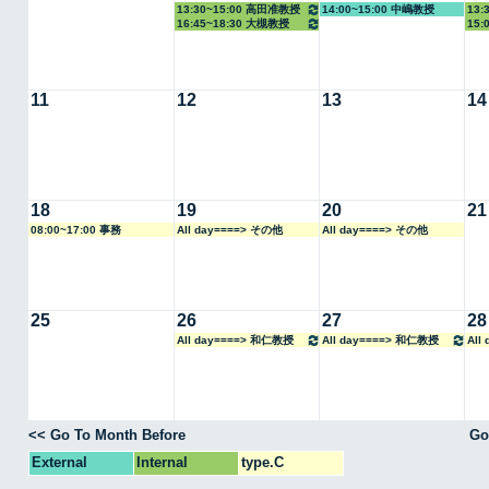
13:30~15:00 高田准教授
14:00~15:00 中嶋教授
13:
16:45~18:30 大槻教授
15:
11
12
13
14
18
19
20
21
08:00~17:00 事務
All day====> その他
All day====> その他
25
26
27
28
All day====> 和仁教授
All day====> 和仁教授
All
<< Go To Month Before
Go
External
Internal
type.C