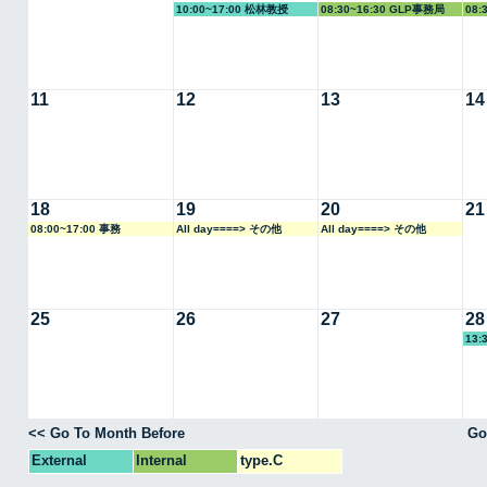
10:00~17:00 松林教授
08:30~16:30 GLP事務局
08:
11
12
13
14
18
19
20
21
08:00~17:00 事務
All day====> その他
All day====> その他
25
26
27
28
13:
<< Go To Month Before
Go
External
Internal
type.C